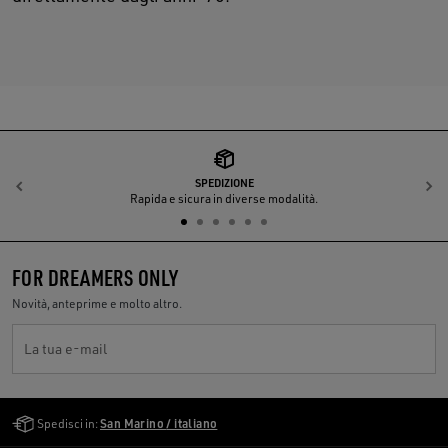
SPEDIZIONE
Indietro
A
Rapida e sicura in diverse modalità.
FOR DREAMERS ONLY
Novità, anteprime e molto altro.
La tua e-mail
Golden Goose Services
Spedisci in:
San Marino / italiano