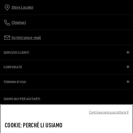
Store Locator
Chiamaci
Scrivici una e-mail
SERVIZIO CLIENTI
CORPORATE
TERMINI D'USO
SIAMO QUI PER AIUTARTI
Stai utilizzando uno screen reader e hai difficoltà?
Continua senza accettare X
Contattaci
COOKIE: PERCHÈ LI USIAMO
Made with ❤ in Venice.