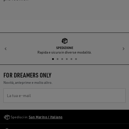
SPEDIZIONE
Indietro
A
Rapida e sicura in diverse modalità.
FOR DREAMERS ONLY
Novità, anteprime e molto altro.
La tua e-mail
Golden Goose Services
Spedisci in:
San Marino / italiano