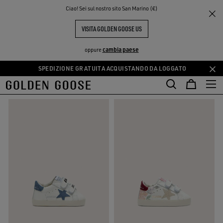
THE
Ciao! Sei sul nostro sito San Marino (€)
Kids
Neonati
PERIENCE
COMMUNITY
NEONATI
VISITA GOLDEN GOOSE US
12 PRODOTTI
cambia paese
oppure
SPEDIZIONE GRATUITA ACQUISTANDO DA LOGGATO
Vai
Vai
FILTRA E ORDINA
al
al
contenuto
contenuto
principale
del
piè
di
pagina