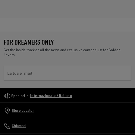
FOR DREAMERS ONLY
Get the inside track on all the news and exclusive content just for Golden
Lovers.
La tua e-mail
Golden Goose Services
Spedisci in:
Internazionale / italiano
Store Locator
Chiamaci