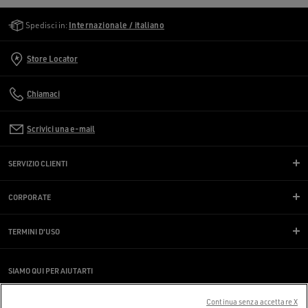
Golden Goose Services
Spedisci in:
Internazionale / italiano
Store Locator
Chiamaci
Scrivici una e-mail
SERVIZIO CLIENTI
CORPORATE
TERMINI D'USO
SIAMO QUI PER AIUTARTI
Stai utilizzando uno screen reader e hai difficoltà?
Contattaci
Continua senza accettare X