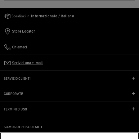
Golden Goose Services
Spedisci in:
Internazionale / italiano
Store Locator
Chiamaci
Scrivici una e-mail
SERVIZIO CLIENTI
CORPORATE
TERMINI D'USO
SIAMO QUI PER AIUTARTI
Stai utilizzando uno screen reader e hai difficoltà?