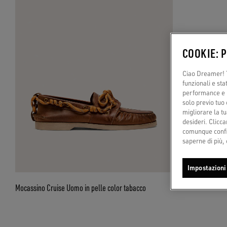
COOKIE: 
Ciao Dreamer! T
funzionali e sta
performance e il
solo previo tuo 
migliorare la tu
desideri. Cliccan
comunque config
saperne di più, 
Impostazioni
Mocassino Cruise Uomo in pelle color tabacco