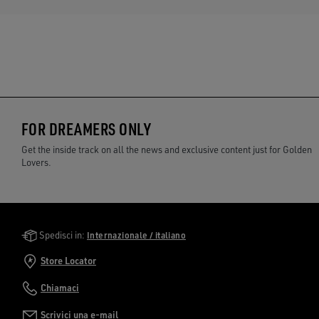
FOR DREAMERS ONLY
Get the inside track on all the news and exclusive content just for Golden
Lovers.
Golden Goose Services
Spedisci in:
Internazionale / italiano
Store Locator
Chiamaci
Scrivici una e-mail