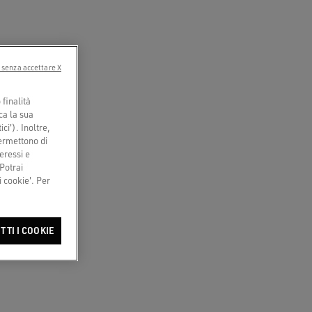
 senza accettare X
finalità
ca la sua
ci'). Inoltre,
permettono di
eressi e
 Potrai
 cookie'. Per
TTI I COOKIE