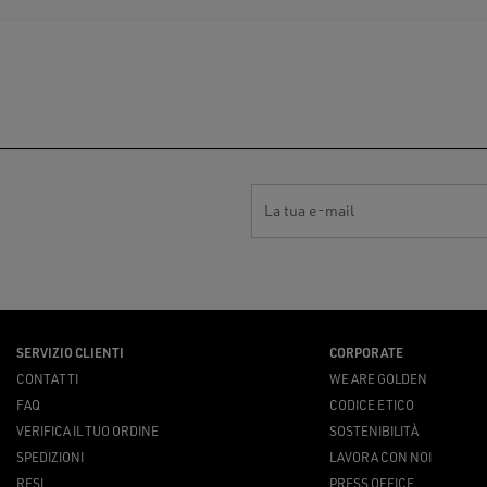
La tua e-mail
SERVIZIO CLIENTI
CORPORATE
CONTATTI
WE ARE GOLDEN
FAQ
CODICE ETICO
VERIFICA IL TUO ORDINE
SOSTENIBILITÀ
SPEDIZIONI
LAVORA CON NOI
RESI
PRESS OFFICE