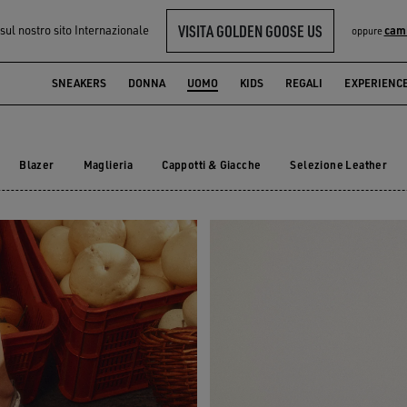
VISITA GOLDEN GOOSE US
 sul nostro sito Internazionale
cam
oppure
O
SNEAKERS
DONNA
UOMO
KIDS
REGALI
EXPERIENC
Blazer
Maglieria
Cappotti & Giacche
Selezione Leather
Blazer
Maglieria
Cappotti & Giacche
Selezione Leather