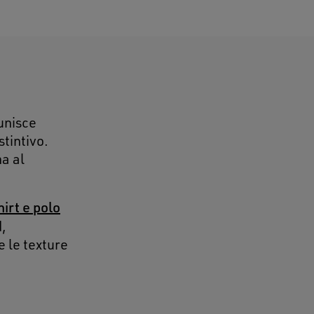
unisce
stintivo.
na al
hirt e polo
,
e le texture