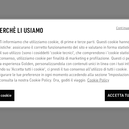
PERCHÈ LI USIAMO
Continua
i informiamo che utilizziamo cookie, di prime e terze parti. Questi cookie hanno 
tistiche: assicurano il corretto funzionamento del sito e valutano in forma statisti
 suo utilizzo (sono i cosiddetti 'cookie tecnici', che comprendono i 'cookie statisti
consenso, utilizziamo cookie per finalità di marketing e profilazione. Questi ci 
a esperienza Golden, personalizzandola con contenuti unici in linea con i tuoi int
do su 'Accetta tutti i cookie', ci presti il tuo consenso all'utilizzo di tutti i cookie.
urare le tue preferenze in ogni momento accedendo alla sezione 'Impostazioni
consulta la nostra Cookie Policy. Ora, goditi il viaggio.
Cookie Policy
 cookie
ACCETTA TU