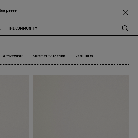
bia paese
E
THE COMMUNITY
Activewear
Summer Selection
Vedi Tutto
Activewear
Summer Selection