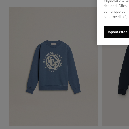
migliorare la tu
desideri. Cliccan
comunque config
saperne di più, 
Impostazioni