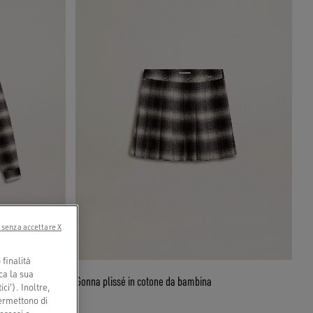
 senza accettare X
finalità
ca la sua
n ricami bianchi
Gonna plissé in cotone da bambina
ci'). Inoltre,
permettono di