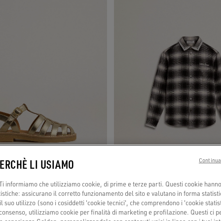
PERCHÈ LI USIAMO
Continua
i informiamo che utilizziamo cookie, di prime e terze parti. Questi cookie hanno 
tistiche: assicurano il corretto funzionamento del sito e valutano in forma statisti
unior in pelle laminata dorata
Camicia Kids a quadri bianca e nera co
 suo utilizzo (sono i cosiddetti 'cookie tecnici', che comprendono i 'cookie statisti
consenso, utilizziamo cookie per finalità di marketing e profilazione. Questi ci 