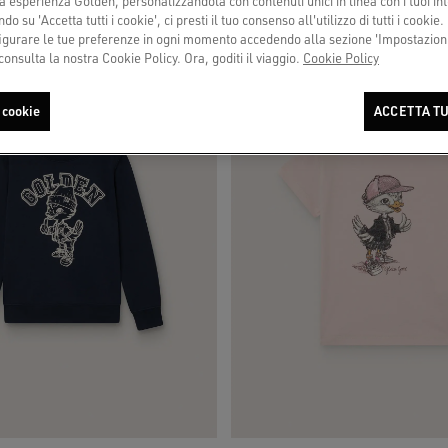
a esperienza Golden, personalizzandola con contenuti unici in linea con i tuoi int
do su 'Accetta tutti i cookie', ci presti il tuo consenso all'utilizzo di tutti i cookie.
urare le tue preferenze in ogni momento accedendo alla sezione 'Impostazioni
consulta la nostra Cookie Policy. Ora, goditi il viaggio.
Cookie Policy
 cookie
ACCETTA TU