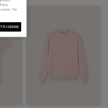
eressi e
 Potrai
 cookie'. Per
TTI I COOKIE