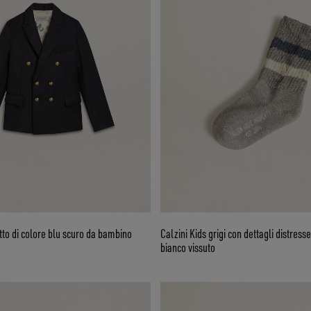
to di colore blu scuro da bambino
Calzini Kids grigi con dettagli distresse
bianco vissuto