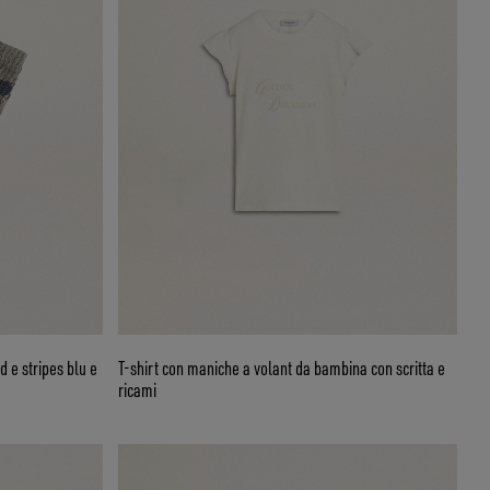
d e stripes blu e
T-shirt con maniche a volant da bambina con scritta e
ricami