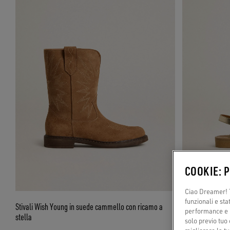
COOKIE: 
Ciao Dreamer! T
funzionali e sta
Stivali Wish Young in suede cammello con ricamo a
Sandali Maxime J
performance e il
stella
solo previo tuo 