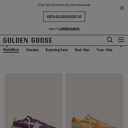
THE
Ciao! Sei sul nostro sito Internazionale
Uomo
Sneakers
Marathon
PERIENCE
COMMUNITY
MARATHON UOMO
VISITA GOLDEN GOOSE US
13 PRODOTTI
cambia paese
oppure
Vai
Vai
al
al
Marathon
Stardan
Running Sole
Dad-Star
True-Star
Mid 
d
Stardan
Running Sole
Dad-Star
True-Star
Mid 
Marathon
contenuto
contenuto
principale
del
piè
di
pagina