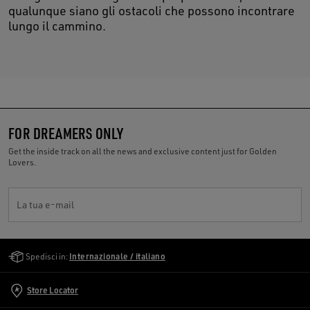
qualunque siano gli ostacoli che possono incontrare
lungo il cammino.
FOR DREAMERS ONLY
Get the inside track on all the news and exclusive content just for Golden
Lovers.
La tua e-mail
Golden Goose Services
Spedisci in:
Internazionale / italiano
Store Locator