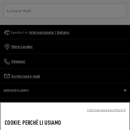
La tua e-mail
Golden Goose Services
Spedisci in:
Internazionale / italiano
Store Locator
Chiamaci
Scrivici una e-mail
SERVIZIO CLIENTI
CORPORATE
Continua senza accettare X
TERMINI D'USO
COOKIE: PERCHÈ LI USIAMO