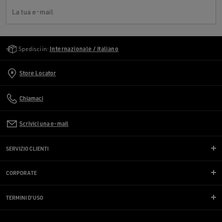
La tua e-mail
Golden Goose Services
Spedisci in:
Internazionale / italiano
Store Locator
Chiamaci
Scrivici una e-mail
SERVIZIO CLIENTI
CORPORATE
TERMINI D'USO