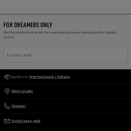
FOR DREAMERS ONLY
Get the inside track on all the news and exclusive content just for Golden
Lovers.
La tua e-mail
Golden Goose Services
Spedisci in:
Internazionale / italiano
Store Locator
Chiamaci
Scrivici una e-mail