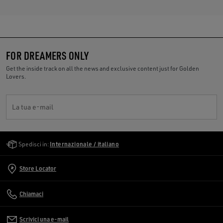
FOR DREAMERS ONLY
Get the inside track on all the news and exclusive content just for Golden
Lovers.
La tua e-mail
Golden Goose Services
Spedisci in:
Internazionale / italiano
Store Locator
Chiamaci
Scrivici una e-mail