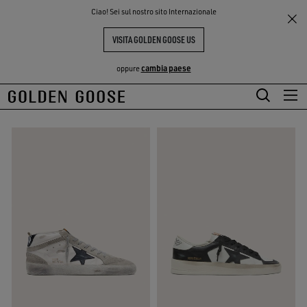
THE
Ciao! Sei sul nostro sito Internazionale
Uomo
Must-have
PERIENCE
COMMUNITY
MUST-HAVE UOMO
VISITA GOLDEN GOOSE US
37 PRODOTTI
cambia paese
oppure
Vai
Vai
al
al
contenuto
contenuto
principale
del
piè
di
pagina