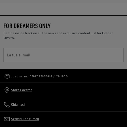
FOR DREAMERS ONLY
Get the inside track on all the news and exclusive content just for Golden
Lovers.
La tua e-mail
Golden Goose Services
Spedisci in:
Internazionale / italiano
Store Locator
Chiamaci
Scrivici una e-mail