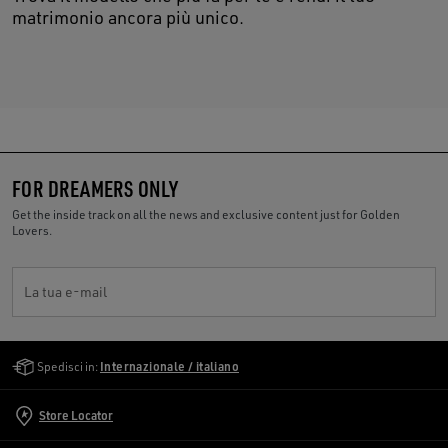
matrimonio ancora più unico.
FOR DREAMERS ONLY
Get the inside track on all the news and exclusive content just for Golden
Lovers.
La tua e-mail
Golden Goose Services
Spedisci in:
Internazionale / italiano
Store Locator