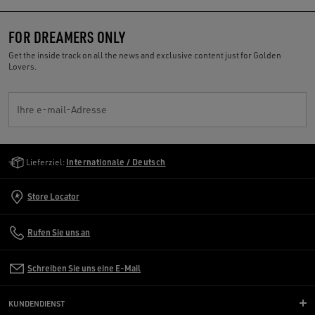
FOR DREAMERS ONLY
Get the inside track on all the news and exclusive content just for Golden
Lovers.
Ihre e-mail-Adresse
Golden Goose Services
Lieferziel:
Internationale / Deutsch
Store Locator
Rufen Sie uns an
Schreiben Sie uns eine E-Mail
KUNDENDIENST