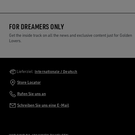
FOR DREAMERS ONLY
Get the inside track on all the news and exclusive content just for Golden
Lovers.
Golden Goose Services
Lieferziel:
Internationale / Deutsch
Store Locator
Rufen Sie uns an
Schreiben Sie uns eine E-Mail