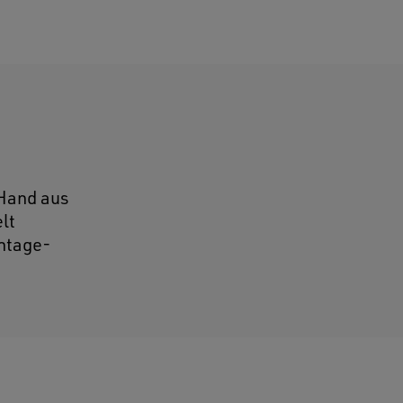
 Hand aus
lt
intage-