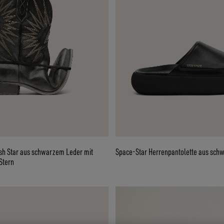
ish Star aus schwarzem Leder mit
Space-Star Herrenpantolette aus sch
Stern