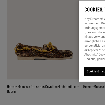
COOKIES:
Hey Dreamer! Wi
verwenden. Die
ordnungsgemäße
(dies sind die 
hinaus verwend
ermöglichen es 
personalisieren
akzeptieren“ st
Abschnitt "Cook
Und nun, genie
Cookie-Einst
Herren-Mokassin Cruise aus Cavallino-Leder mit Leo-
Herren-Mokassin
Dessin