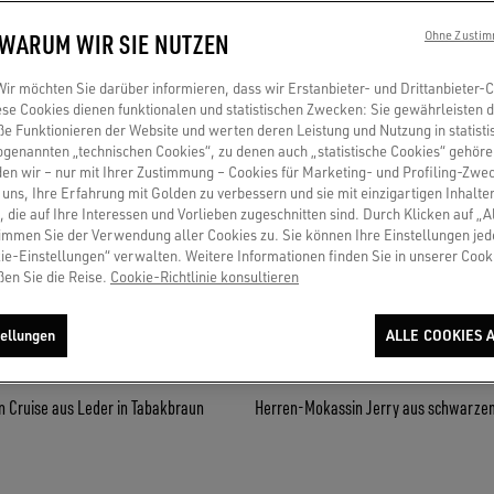
 WARUM WIR SIE NUTZEN
Ohne Zustim
r möchten Sie darüber informieren, dass wir Erstanbieter- und Drittanbieter-
se Cookies dienen funktionalen und statistischen Zwecken: Sie gewährleisten 
 Funktionieren der Website und werten deren Leistung und Nutzung in statisti
sogenannten „technischen Cookies“, zu denen auch „statistische Cookies“ gehör
en wir – nur mit Ihrer Zustimmung – Cookies für Marketing- und Profiling-Zwe
uns, Ihre Erfahrung mit Golden zu verbessern und sie mit einzigartigen Inhalte
, die auf Ihre Interessen und Vorlieben zugeschnitten sind. Durch Klicken auf „A
immen Sie der Verwendung aller Cookies zu. Sie können Ihre Einstellungen jed
ie-Einstellungen“ verwalten. Weitere Informationen finden Sie in unserer Cooki
ßen Sie die Reise.
Cookie-Richtlinie konsultieren
ellungen
ALLE COOKIES 
 Cruise aus Leder in Tabakbraun
Herren-Mokassin Jerry aus schwarze