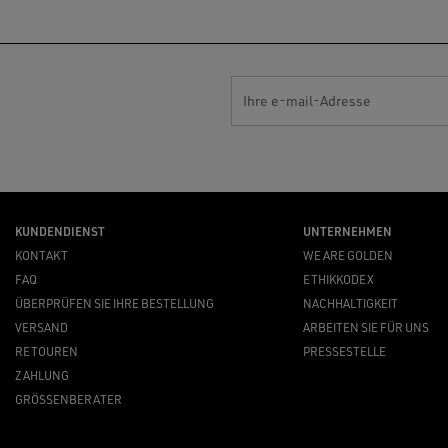
Ihre e-mail-Adresse
KUNDENDIENST
UNTERNEHMEN
KONTAKT
WE ARE GOLDEN
FAQ
ETHIKKODEX
ÜBERPRÜFEN SIE IHRE BESTELLUNG
NACHHALTIGKEIT
VERSAND
ARBEITEN SIE FÜR UNS
RETOUREN
PRESSESTELLE
ZAHLUNG
GRÖSSENBERATER