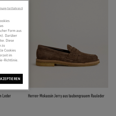
mung fortfahren X
Cookies
das
scher Form aus
en). Darüber
cke. Diese
n zu
lle Cookies
erzeit im
e-Richtlinie.
AKZEPTIEREN
m Leder
Herren-Mokassin Jerry aus taubengrauem Rauleder