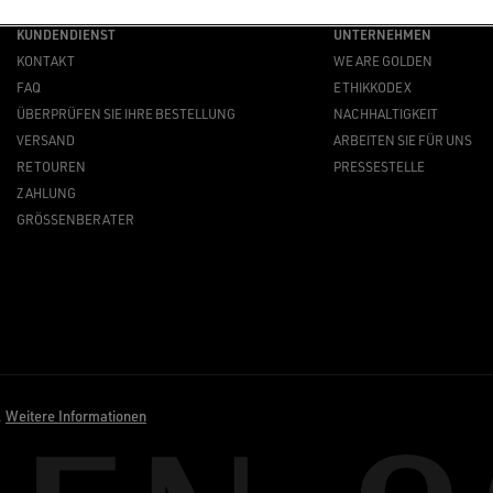
KUNDENDIENST
UNTERNEHMEN
KONTAKT
WE ARE GOLDEN
FAQ
ETHIKKODEX
ÜBERPRÜFEN SIE IHRE BESTELLUNG
NACHHALTIGKEIT
VERSAND
ARBEITEN SIE FÜR UNS
RETOUREN
PRESSESTELLE
ZAHLUNG
GRÖSSENBERATER
.
Weitere Informationen