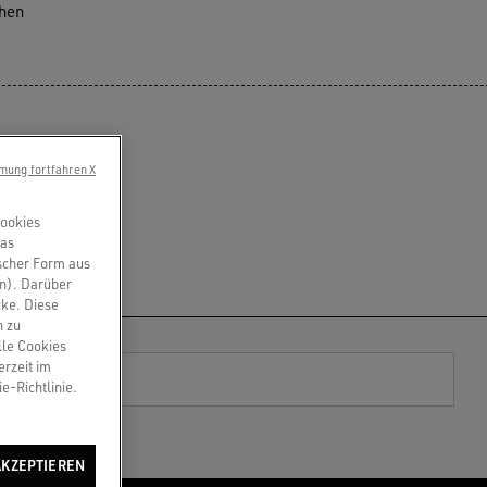
ehen
mung fortfahren X
Cookies
das
scher Form aus
en). Darüber
cke. Diese
n zu
lle Cookies
erzeit im
e-Richtlinie.
AKZEPTIEREN