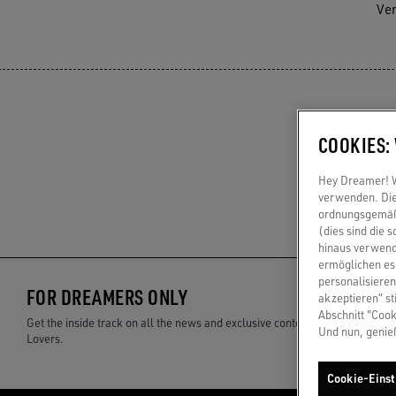
Ver
COOKIES:
Hey Dreamer! Wi
verwenden. Die
ordnungsgemäße
(dies sind die 
hinaus verwend
ermöglichen es 
personalisieren
FOR DREAMERS ONLY
akzeptieren“ st
Abschnitt "Cook
Get the inside track on all the news and exclusive content just for Golden
Und nun, genie
Lovers.
Cookie-Einst