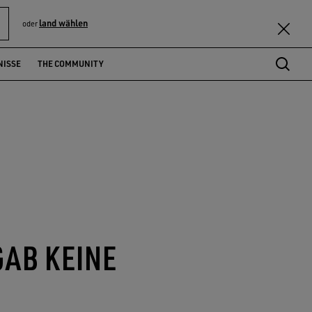
land wählen
oder
NISSE
THE COMMUNITY
GAB KEINE