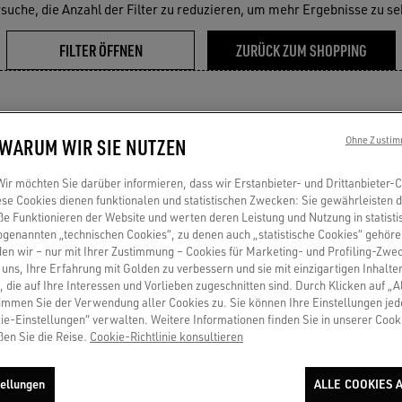
suche, die Anzahl der Filter zu reduzieren, um mehr Ergebnisse zu s
FILTER ÖFFNEN
ZURÜCK ZUM SHOPPING
 WARUM WIR SIE NUTZEN
Ohne Zustim
r möchten Sie darüber informieren, dass wir Erstanbieter- und Drittanbieter-
se Cookies dienen funktionalen und statistischen Zwecken: Sie gewährleisten 
 Funktionieren der Website und werten deren Leistung und Nutzung in statisti
sogenannten „technischen Cookies“, zu denen auch „statistische Cookies“ gehör
en wir – nur mit Ihrer Zustimmung – Cookies für Marketing- und Profiling-Zwe
uns, Ihre Erfahrung mit Golden zu verbessern und sie mit einzigartigen Inhalte
, die auf Ihre Interessen und Vorlieben zugeschnitten sind. Durch Klicken auf „A
immen Sie der Verwendung aller Cookies zu. Sie können Ihre Einstellungen jed
Ihre e-mail-Adresse
ie-Einstellungen“ verwalten. Weitere Informationen finden Sie in unserer Cooki
ßen Sie die Reise.
Cookie-Richtlinie konsultieren
ellungen
ALLE COOKIES 