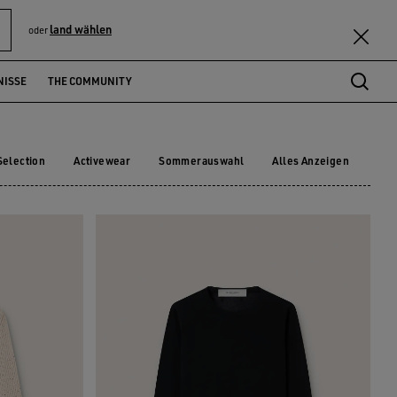
land wählen
oder
NISSE
THE COMMUNITY
Selection
Activewear
Sommerauswahl
Alles Anzeigen
 Selection
Activewear
Sommerauswahl