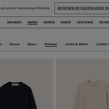
BESUCHEN SIE GOLDEN GOOSE US
l auf unserer Internationale Webseite
MEN
SNEAKERS
DAMEN
HERREN
KINDER
GESCHENKE
ERLEB
ls
Blusen
Blazer
Knitwear
Jacken & Mäntel
Leather 
ralls
Blusen
Blazer
Jacken & Mäntel
Leather
Knitwear