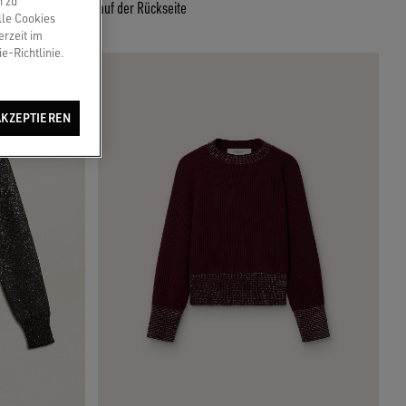
n zu
auf der Rückseite
lle Cookies
erzeit im
e-Richtlinie.
AKZEPTIEREN