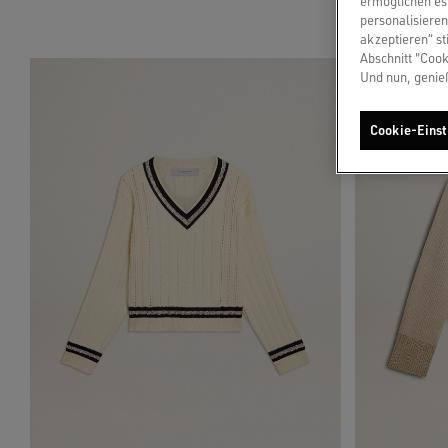
ermöglichen es 
Toile-de-Jouy-St
personalisieren
akzeptieren“ st
Abschnitt "Cook
Und nun, genie
Cookie-Einst