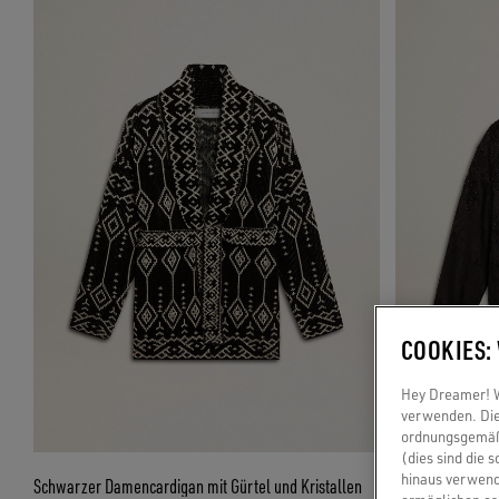
COOKIES:
Hey Dreamer! Wi
verwenden. Die
ordnungsgemäße
(dies sind die 
hinaus verwend
Schwarzer Damencardigan mit Gürtel und Kristallen
Schwarzer Damen