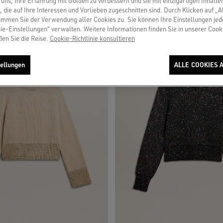
uns, Ihre Erfahrung mit Golden zu verbessern und sie mit einzigartigen Inhalte
ickerei
Logo auf dem Rücken
, die auf Ihre Interessen und Vorlieben zugeschnitten sind. Durch Klicken auf „A
immen Sie der Verwendung aller Cookies zu. Sie können Ihre Einstellungen jed
ie-Einstellungen“ verwalten. Weitere Informationen finden Sie in unserer Cooki
ßen Sie die Reise.
Cookie-Richtlinie konsultieren
ellungen
ALLE COOKIES 