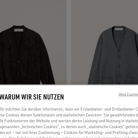
 WARUM WIR SIE NUTZEN
Ohne Zustim
r möchten Sie darüber informieren, dass wir Erstanbieter- und Drittanbieter-
se Cookies dienen funktionalen und statistischen Zwecken: Sie gewährleisten 
 Funktionieren der Website und werten deren Leistung und Nutzung in statisti
sogenannten „technischen Cookies“, zu denen auch „statistische Cookies“ gehör
en wir – nur mit Ihrer Zustimmung – Cookies für Marketing- und Profiling-Zwe
cardigan mit farblich passender
Damenstrickjacke aus grau melierter