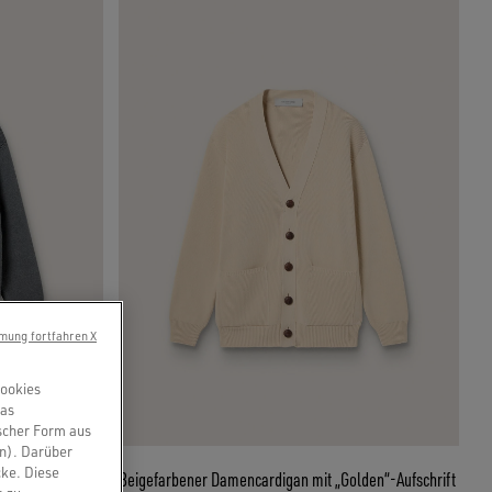
mung fortfahren X
Cookies
das
scher Form aus
en). Darüber
cke. Diese
 Baumwolle mit
Beigefarbener Damencardigan mit „Golden“-Aufschrift