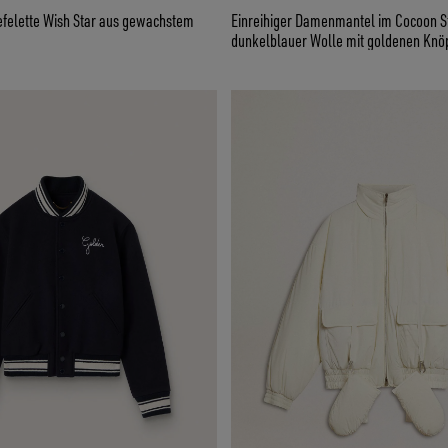
efelette Wish Star aus gewachstem
Einreihiger Damenmantel im Cocoon St
dunkelblauer Wolle mit goldenen Knö