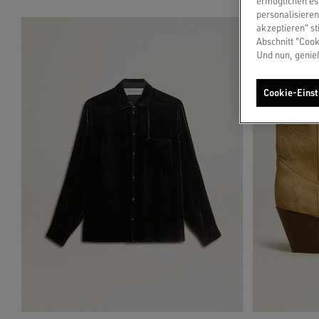
ermöglichen es 
personalisieren
akzeptieren“ st
Abschnitt "Cook
Und nun, genie
Cookie-Einst