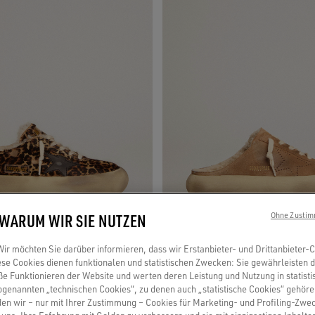
 WARUM WIR SIE NUTZEN
Ohne Zustim
r möchten Sie darüber informieren, dass wir Erstanbieter- und Drittanbieter-
se Cookies dienen funktionalen und statistischen Zwecken: Sie gewährleisten 
 Funktionieren der Website und werten deren Leistung und Nutzung in statisti
r aus Cavallino-Leder mit
Schuh Space-Star im Sabot-Design a
sogenannten „technischen Cookies“, zu denen auch „statistische Cookies“ gehör
 Shearlingfutter
Rauleder mit Shearlingfutter
en wir – nur mit Ihrer Zustimmung – Cookies für Marketing- und Profiling-Zwe