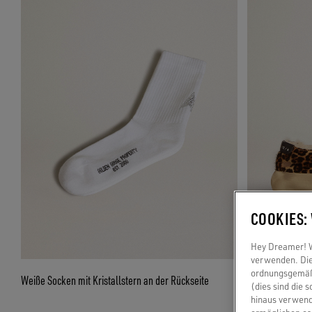
COOKIES:
Hey Dreamer! Wi
verwenden. Die
ordnungsgemäße
Weiße Socken mit Kristallstern an der Rückseite
Schuh Space-Sta
(dies sind die 
Animaldessin und
hinaus verwend