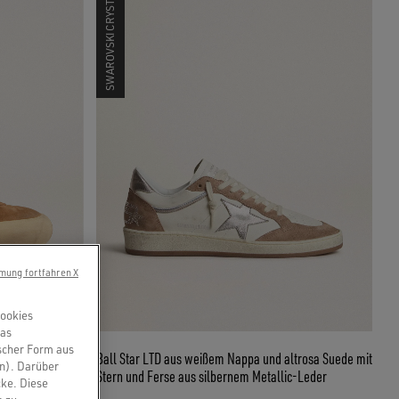
SWAROVSKI CRYSTALS
mung fortfahren X
Cookies
das
scher Form aus
us tabakbraunem
Ball Star LTD aus weißem Nappa und altrosa Suede mit
en). Darüber
Stern und Ferse aus silbernem Metallic-Leder
cke. Diese