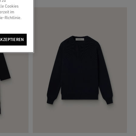
n zu
lle Cookies
erzeit im
e-Richtlinie.
AKZEPTIEREN