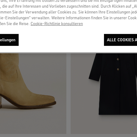
uns, Ihre Erfahrung mit Golden zu verbessern und sie mit einzigartigen Inhalte
, die auf Ihre Interessen und Vorlieben zugeschnitten sind. Durch Klicken auf „A
immen Sie der Verwendung aller Cookies zu. Sie können Ihre Einstellungen jed
ie-Einstellungen“ verwalten. Weitere Informationen finden Sie in unserer Cooki
ßen Sie die Reise.
Cookie-Richtlinie konsultieren
ellungen
ALLE COOKIES 