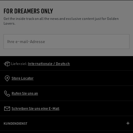
FOR DREAMERS ONLY
Get the inside track on all the news and exclusive content just for Golden
Lovers.
Ihre e-mail-Adresse
Golden Goose Services
Lieferziel:
Internationale / Deutsch
Store Locator
Rufen Sie uns an
Schreiben Sie uns eine E-Mail
KUNDENDIENST