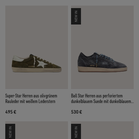
NEW IN
Super-Star Herren aus olivgrünem
Ball Star Herren aus perforiertem
Rauleder mit weißem Lederstern
dunkelblauem Suede mit dunkelblauem
Suedestern
495 €
530 €
NEW IN
NEW IN