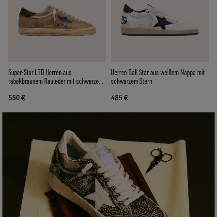
Super-Star LTD Herren aus
Herren Ball Star aus weißem Nappa mit
tabakbraunem Rauleder mit schwarzem
schwarzem Stern
Lederstern und Fersenkappe
550 €
485 €
Animaldessin