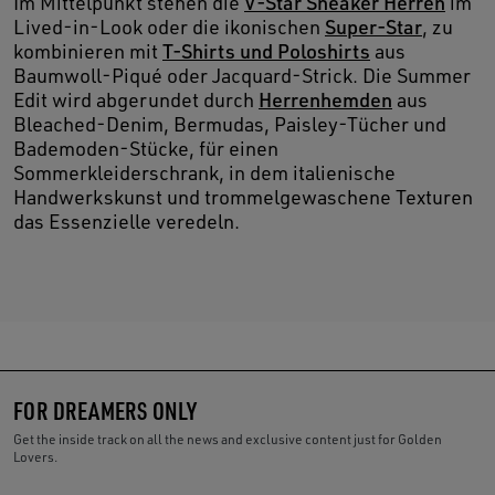
Im Mittelpunkt stehen die
V-Star Sneaker Herren
im
Lived-in-Look oder die ikonischen
Super-Star
, zu
kombinieren mit
T-Shirts und Poloshirts
aus
Baumwoll-Piqué oder Jacquard-Strick. Die Summer
Edit wird abgerundet durch
Herrenhemden
aus
Bleached-Denim, Bermudas, Paisley-Tücher und
Bademoden-Stücke, für einen
Sommerkleiderschrank, in dem italienische
Handwerkskunst und trommelgewaschene Texturen
das Essenzielle veredeln.
FOR DREAMERS ONLY
Get the inside track on all the news and exclusive content just for Golden
Lovers.