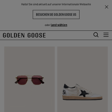
THE
Hallo! Sie sind aktuell auf unserer Internationale Webseite
Geschenke
Geschenke für ihn
NKE
ERLEBNISSE
COMMUNITY
GESCHENKE FÜR IHN
BESUCHEN SIE GOLDEN GOOSE US
45 PRODUKTE
land wählen
oder
Zum
Zum
Hauptinhalt
Footer-
springen
Inhalt
springen