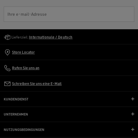
Ihre e-mail-Adresse
Golden Goose Services
Lieferziel:
Internationale / Deutsch
Store Locator
Rufen Sie uns an
Schreiben Sie uns eine E-Mail
KUNDENDIENST
UNTERNEHMEN
NUTZUNGSBEDINGUNGEN