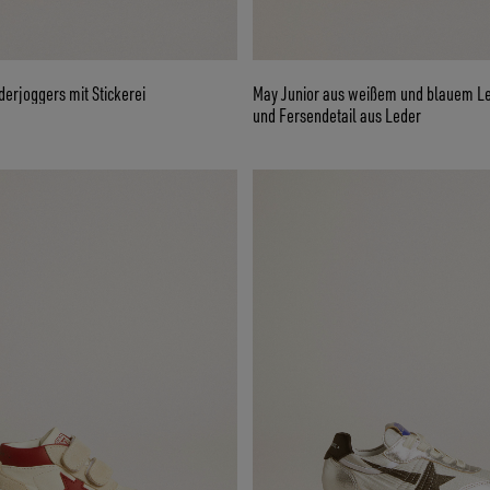
erjoggers mit Stickerei
May Junior aus weißem und blauem Le
und Fersendetail aus Leder