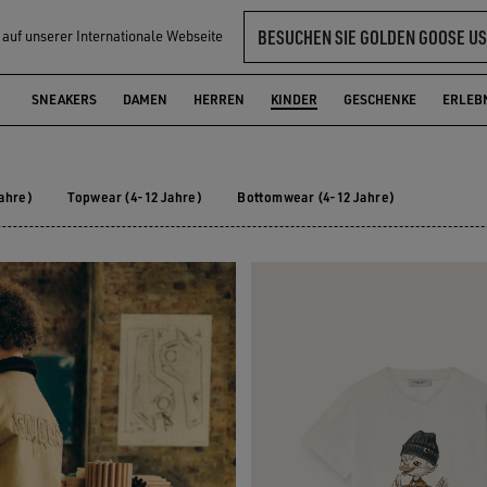
BESUCHEN SIE GOLDEN GOOSE US
l auf unserer Internationale Webseite
KER
SNEAKERS
DAMEN
HERREN
KINDER
GESCHENKE
ERLEB
ahre)
Topwear (4-12 Jahre)
Bottomwear (4-12 Jahre)
12 jahre)
Topwear (4-12 Jahre)
Bottomwear (4-12 Jahre)