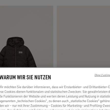
 WARUM WIR SIE NUTZEN
Ohne Zustim
r möchten Sie darüber informieren, dass wir Erstanbieter- und Drittanbieter-
se Cookies dienen funktionalen und statistischen Zwecken: Sie gewährleisten 
 Funktionieren der Website und werten deren Leistung und Nutzung in statisti
sogenannten „technischen Cookies“, zu denen auch „statistische Cookies“ gehör
en wir – nur mit Ihrer Zustimmung – Cookies für Marketing- und Profiling-Zwe