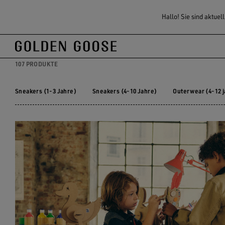
Kinder
Jungen
Hallo! Sie sind aktuel
JUNGEN-MODE & SNEA
Zum
Zum
Hauptinhalt
Footer-
107 PRODUKTE
springen
Inhalt
springen
Sneakers (1-3 Jahre)
Sneakers (4-10 Jahre)
Outerwear (4-12 j
Sneakers (1-3 Jahre)
Sneakers (4-10 Jahre)
Outerwear (4-