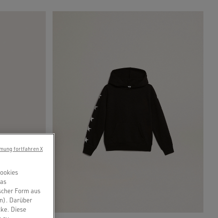
mung fortfahren X
Cookies
das
scher Form aus
en). Darüber
cke. Diese