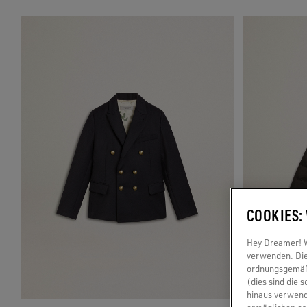
COOKIES:
Hey Dreamer! Wi
verwenden. Die
ordnungsgemäße
(dies sind die 
hinaus verwend