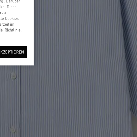
en). Darüber
cke. Diese
n zu
lle Cookies
erzeit im
e-Richtlinie.
AKZEPTIEREN