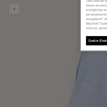
(dies sind die 
hinaus verwend
ermöglichen es 
personalisieren
akzeptieren“ st
Abschnitt "Cook
Und nun, genie
Cookie-Einst