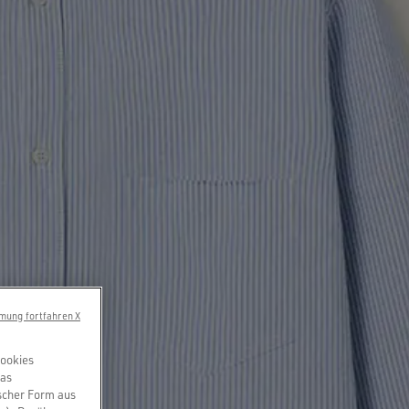
mung fortfahren X
Cookies
das
scher Form aus