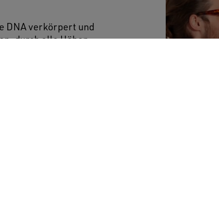
ere DNA verkörpert und
ten, durch alle Höhen
ischen Tagen. Dieses
mit Distressed-Finish