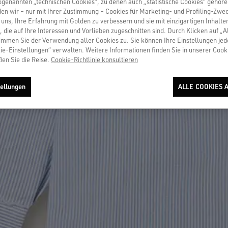
sogenannten „technischen Cookies“, zu denen auch „statistische Cookies“ gehör
en wir – nur mit Ihrer Zustimmung – Cookies für Marketing- und Profiling-Zwe
uns, Ihre Erfahrung mit Golden zu verbessern und sie mit einzigartigen Inhalte
, die auf Ihre Interessen und Vorlieben zugeschnitten sind. Durch Klicken auf „A
immen Sie der Verwendung aller Cookies zu. Sie können Ihre Einstellungen jed
ie-Einstellungen“ verwalten. Weitere Informationen finden Sie in unserer Cooki
ßen Sie die Reise.
Cookie-Richtlinie konsultieren
ellungen
ALLE COOKIES 