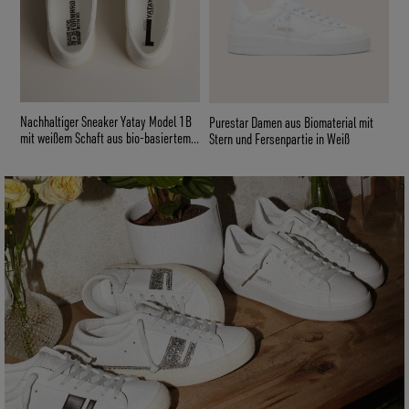
Nachhaltiger Sneaker Yatay Model 1B
Purestar Damen aus Biomaterial mit
VEGAN
mit weißem Schaft aus bio-basiertem
Stern und Fersenpartie in Weiß
Material und weißem Y