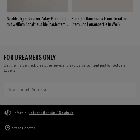
Nachhaltiger Sneaker Yatay Model 1B
Purestar Damen aus Biomaterial mit
mit weißem Schaft aus bio-basiertem
Stern und Fersenpartie in Weiß
Material und weißem Y
FOR DREAMERS ONLY
Get the inside track on all the news and exclusive content just for Golden
Lovers.
Ihre e-mail-Adresse
Golden Goose Services
Lieferziel:
Internationale / Deutsch
Store Locator