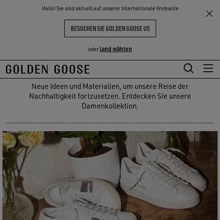
Damen
Eine nachhaltige Entscheidung
THE
Hallo! Sie sind aktuell auf unserer Internationale Webseite
NKE
ERLEBNISSE
EINE NACHHALTIGE
COMMUNITY
BESUCHEN SIE GOLDEN GOOSE US
ENTSCHEIDUNG
land wählen
oder
(6)
Zum
Zum
Hauptinhalt
Footer-
Neue Ideen und Materialien, um unsere Reise der
Nachhaltigkeit fortzusetzen. Entdecken Sie unsere
springen
Inhalt
Damenkollektion.
springen
NACHHALTIGER