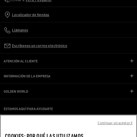
Localizador de tiendas
Llámanos
Escríbenos un correo electrónico
ATENCIÓN AL CLIENTE
INFORMACIÓN DE LA EMPRESA
GOLDEN WORLD
ESTAMOS AQUÍ PARA AYUDARTE
¿Estás usando un lector de pantalla y estás teniendo problemas?
Ponte en contacto con nosotros
Continuar sin aceptar X
COOKIES: POR QUÉ LAS UTILIZAMOS