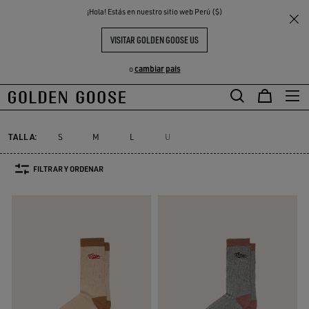
THE
¡Hola! Estás en nuestro sitio web Perú ($)
Hombre
Complementos
Calcetines
S
EXPERIENCIAS
COMMUNITY
CALCETINES HOMBRE
VISITAR GOLDEN GOOSE US
31 PRODUCTOS
cambiar pais
o
Calcetines
Cinturones
Sombreros
Joyas
Pañuelos y fulares 
Calcetines
Cinturones
Sombreros
Joyas
Pañuelos y fular
TALLA:
S
M
L
U
FILTRAR Y ORDENAR