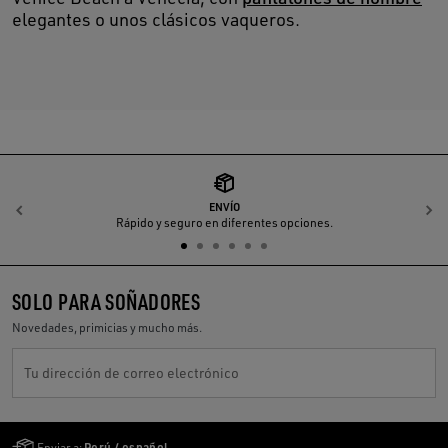
elegantes o unos clásicos vaqueros.
ENVÍO
Anterior
S
Rápido y seguro en diferentes opciones.
SOLO PARA SOÑADORES
Novedades, primicias y mucho más.
Tu dirección de correo electrónico
Golden Goose Services
Enviar a:
Perú / español