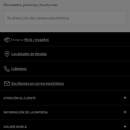
Novedades, primicias y mucho más.
Tu dirección de correo electrónico
Golden Goose Services
Enviar a:
Perú / español
Localizador de tiendas
Llámanos
Escríbenos un correo electrónico
ATENCIÓN AL CLIENTE
INFORMACIÓN DE LA EMPRESA
GOLDEN WORLD