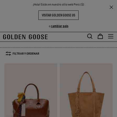
THE
¡Hola! Estás en nuestro sitio web Perú ($)
Mujer
Bolsos
S
EXPERIENCIAS
COMMUNITY
BOLSOS MUJER
VISITAR GOLDEN GOOSE US
63 PRODUCTOS
cambiar pais
o
Bolsos de bandolera
Bolsos de mano
Bolsos mini
Bolsos de ho
Bolsos de bandolera
Bolsos de mano
Bolsos mini
Bolsos de 
FILTRAR Y ORDENAR