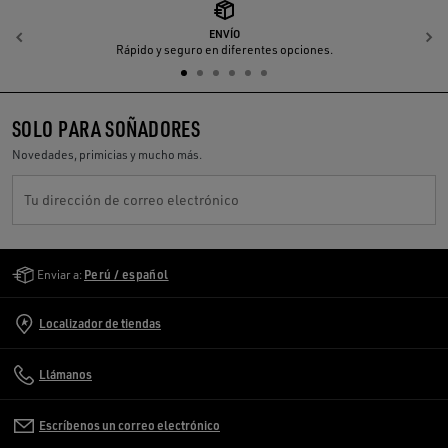
ENVÍO
Anterior
S
Rápido y seguro en diferentes opciones.
SOLO PARA SOÑADORES
Novedades, primicias y mucho más.
Tu dirección de correo electrónico
Golden Goose Services
Enviar a:
Perú / español
Localizador de tiendas
Llámanos
Escríbenos un correo electrónico