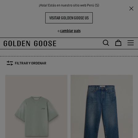
THE
¡Hola! Estás en nuestro sitio web Perú ($)
Hombre
Prendas
S
EXPERIENCIAS
COMMUNITY
ROPA HOMBRE
VISITAR GOLDEN GOOSE US
262 PRODUCTOS
cambiar pais
o
T-Shirt & Polos
Sudaderas
Denim
Vaqueros & Pantalones
Ca
T-Shirt & Polos
Sudaderas
Denim
Vaqueros & Pantalones
Ca
FILTRAR Y ORDENAR