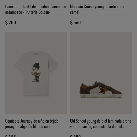
Camiseta infantil de algodón blanco con
Mocasín Cruise young de ante color
estampado «Frutteria Golden»
cámel
$ 200
$ 560
Camiseta Journey de niño en tejido
Old School young de piel laminada arena
jersey de algodón blanco con
y ante marrón, con estrella de piel
estampado digital de mascotas
laminada naranja
$ 185
$ 380