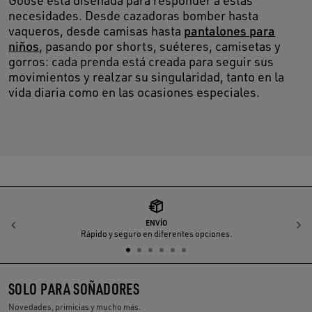
Goose está diseñada para responder a estas
necesidades. Desde cazadoras bomber hasta
vaqueros, desde camisas hasta
pantalones para
niños
, pasando por shorts, suéteres, camisetas y
gorros: cada prenda está creada para seguir sus
movimientos y realzar su singularidad, tanto en la
vida diaria como en las ocasiones especiales.
ENVÍO
Anterior
S
Rápido y seguro en diferentes opciones.
SOLO PARA SOÑADORES
Novedades, primicias y mucho más.