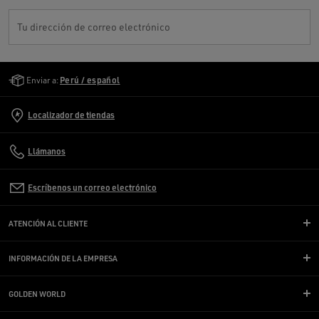
Tu dirección de correo electrónico
Golden Goose Services
Enviar a:
Perú / español
Localizador de tiendas
Llámanos
Escríbenos un correo electrónico
ATENCIÓN AL CLIENTE
INFORMACIÓN DE LA EMPRESA
GOLDEN WORLD