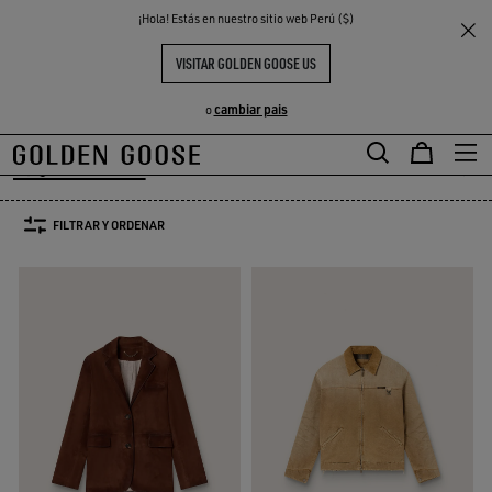
THE
¡Hola! Estás en nuestro sitio web Perú ($)
Mujer
Prendas
Abrigos & Chaquetas
S
EXPERIENCIAS
COMMUNITY
ABRIGOS Y CHAQUETAS MUJER
VISITAR GOLDEN GOOSE US
39 PRODUCTOS
cambiar pais
o
Abrigos & Chaquetas
Leather Selection
Activewear
Summer Sele
to
Abrigos & Chaquetas
Leather Selection
Activewear
Summer Se
FILTRAR Y ORDENAR