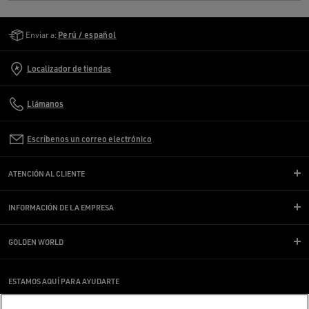
Golden Goose Services
Enviar a:
Perú / español
Localizador de tiendas
Llámanos
Escríbenos un correo electrónico
ATENCIÓN AL CLIENTE
INFORMACIÓN DE LA EMPRESA
GOLDEN WORLD
ESTAMOS AQUÍ PARA AYUDARTE
¿Estás usando un lector de pantalla y estás teniendo problemas?