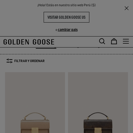
THE
¡Hola! Estás en nuestro sitio web Perú ($)
Mujer
Bolsos
Venezia bag
S
EXPERIENCIAS
COMMUNITY
VENEZIA BAG
VISITAR GOLDEN GOOSE US
22 PRODUCTOS
cambiar pais
o
olsos de hombro
Venezia bag
Gioia bag
Vita Bag
Ver Todo
olsos de hombro
Venezia bag
Gioia bag
Vita Bag
FILTRAR Y ORDENAR