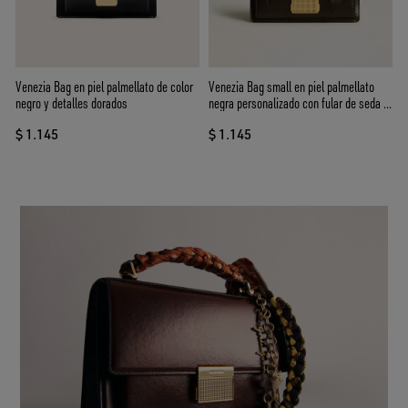
Venezia Bag en piel palmellato de color
Venezia Bag small en piel palmellato
negro y detalles dorados
negra personalizado con fular de seda y
dije
$ 1.145
$ 1.145