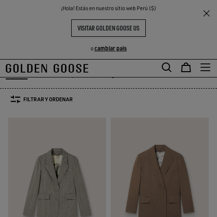
THE
¡Hola! Estás en nuestro sitio web Perú ($)
Mujer
Prendas
Blazers
S
EXPERIENCIAS
COMMUNITY
BLAZERS MUJER
VISITAR GOLDEN GOOSE US
20 PRODUCTOS
cambiar pais
o
Blazers
Prendas de punto
Abrigos & Chaquetas
Leather Selecti
Blazers
Prendas de punto
Abrigos & Chaquetas
Leather Selec
FILTRAR Y ORDENAR