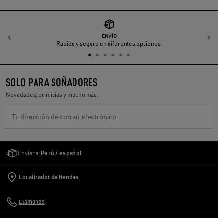
ENVÍO
Anterior
S
Rápido y seguro en diferentes opciones.
SOLO PARA SOÑADORES
Novedades, primicias y mucho más.
Tu dirección de correo electrónico
Golden Goose Services
Enviar a:
Perú / español
Localizador de tiendas
Llámanos