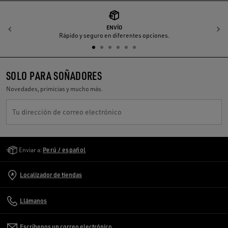
ENVÍO
Anterior
S
Rápido y seguro en diferentes opciones.
SOLO PARA SOÑADORES
Novedades, primicias y mucho más.
Tu dirección de correo electrónico
Golden Goose Services
Enviar a:
Perú / español
Localizador de tiendas
Llámanos
Escríbenos un correo electrónico