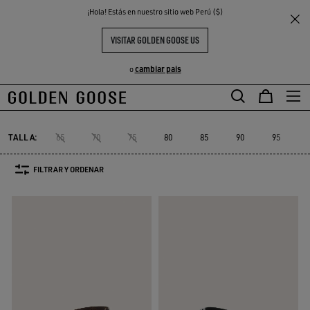
THE
¡Hola! Estás en nuestro sitio web Perú ($)
Hombre
Complementos
Cinturones
S
EXPERIENCIAS
COMMUNITY
CINTURONES HOMBRE
VISITAR GOLDEN GOOSE US
6 PRODUCTOS
cambiar pais
o
Cinturones
Sombreros
Joyas
Pañuelos y fulares de seda
Ver
s
Cinturones
Sombreros
Joyas
Pañuelos y fulares de seda
TALLA:
65
70
75
80
85
90
95
FILTRAR Y ORDENAR