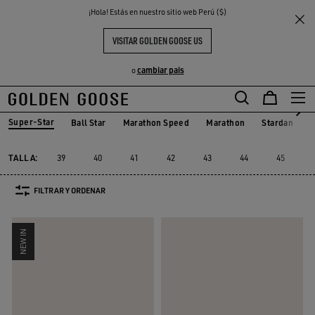
THE
¡Hola! Estás en nuestro sitio web Perú ($)
Hombre
Sneakers
Super-Star
S
EXPERIENCIAS
COMMUNITY
SUPER-STAR HOMBRE
VISITAR GOLDEN GOOSE US
88 PRODUCTOS
cambiar pais
o
Super-Star
Ball Star
Marathon Speed
Marathon
Stardan
R
Ball Star
Marathon Speed
Marathon
Stardan
Super-Star
TALLA:
39
40
41
42
43
44
45
FILTRAR Y ORDENAR
NEW IN