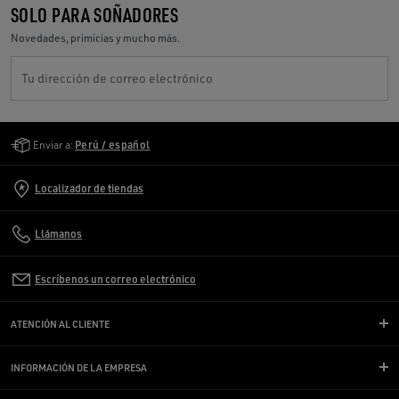
SOLO PARA SOÑADORES
Novedades, primicias y mucho más.
Tu dirección de correo electrónico
Golden Goose Services
Enviar a:
Perú / español
Localizador de tiendas
Llámanos
Escríbenos un correo electrónico
ATENCIÓN AL CLIENTE
INFORMACIÓN DE LA EMPRESA