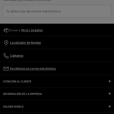
Tu dirección de correo electrónico
Golden Goose Services
Enviar a:
Perú / español
Localizador de tiendas
Llámanos
Escríbenos un correo electrónico
ATENCIÓN AL CLIENTE
INFORMACIÓN DE LA EMPRESA
GOLDEN WORLD