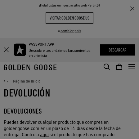
THE
¡Hola! Estás en nuestro sitio web Perú ($)
S
EXPERIENCIAS
COMMUNITY
VISITAR GOLDEN GOOSE US
cambiar pais
o
PASSPORT APP
DESCARGAR
Descubre los próximos lanzamientos
en primicia
Devoluciones
Página de inicio
DEVOLUCIÓN
DEVOLUCIONES
Puedes devolver cualquier producto que compres en
goldengoose.com en un plazo de 14 días desde la fecha de
entrega. Controla
aquí
si el producto que has comprado