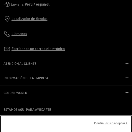
Golden Goose Services
Enviar a:
Perú / español
Localizador de tiendas
Llámanos
Escríbenos un correo electrónico
ATENCIÓN AL CLIENTE
INFORMACIÓN DE LA EMPRESA
GOLDEN WORLD
ESTAMOS AQUÍ PARA AYUDARTE
¿Estás usando un lector de pantalla y estás teniendo problemas?
Ponte en contacto con nosotros
Continuar sin aceptar X