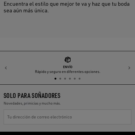
Encuentra el estilo que mejor te va y haz que tu boda
sea aún más única.
ENVÍO
Anterior
S
Rápido y seguro en diferentes opciones.
SOLO PARA SOÑADORES
Novedades, primicias y mucho más.
Tu dirección de correo electrónico