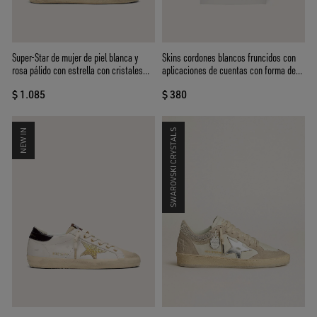
Super-Star de mujer de piel blanca y
Skins cordones blancos fruncidos con
rosa pálido con estrella con cristales
aplicaciones de cuentas con forma de
Swarovski plateados
flor
$ 1.085
$ 380
NEW IN
SWAROVSKI CRYSTALS