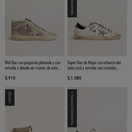
Mid Star con purpurina plateada y con
Super-Star de Mujer con refuerzo del
estrella y detalle de «coma» de ante
talón azul y estrella con cristales
hielo
Swarovski
$ 910
$ 1.085
LIMITED
SWAROVSKI CRYSTALS