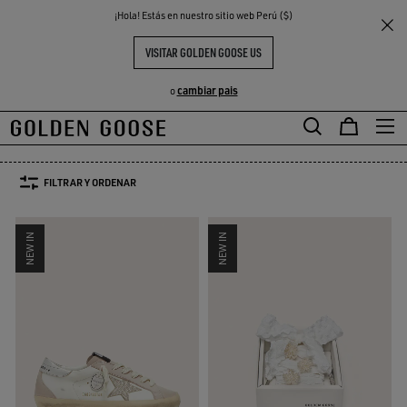
THE
¡Hola! Estás en nuestro sitio web Perú ($)
Mujer
Sneakers para la temporada de bodas
S
EXPERIENCIAS
COMMUNITY
SELECCIÓN ZAPATILLAS DE NOVIA
VISITAR GOLDEN GOOSE US
82 PRODUCTOS
cambiar pais
o
TALLA:
U
34
35
36
37
38
39
FILTRAR Y ORDENAR
NEW IN
NEW IN