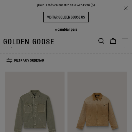
THE
¡Hola! Estás en nuestro sitio web Perú ($)
Hombre
Prendas
Abrigos & Chaquetas
S
EXPERIENCIAS
COMMUNITY
ABRIGOS Y CHAQUETAS HOMBRE
VISITAR GOLDEN GOOSE US
40 PRODUCTOS
cambiar pais
o
Abrigos & Chaquetas
Leather Selection
Activewear
Summer Sele
to
Abrigos & Chaquetas
Leather Selection
Activewear
Summer Se
FILTRAR Y ORDENAR