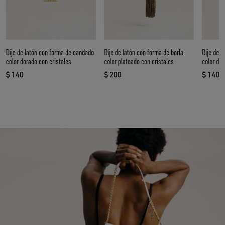
Dije de latón con forma de candado
Dije de latón con forma de borla
Dije de l
color dorado con cristales
color plateado con cristales
color dor
$ 140
$ 200
$ 140
precio actual $ 140
precio actual $ 200
precio