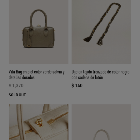
Vita Bag en piel color verde salvia y
Dije en tejido trenzado de color negro
detalles dorados
con cadena de latón
$ 1,370
$ 140
precio actual $ 1,370
precio actual $ 140
SOLD OUT