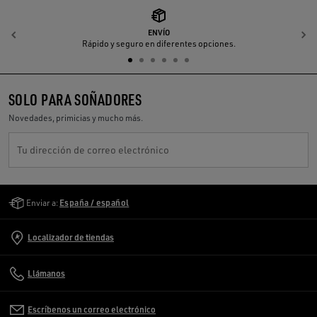
ENVÍO
Anterior
S
Rápido y seguro en diferentes opciones.
SOLO PARA SOÑADORES
Novedades, primicias y mucho más.
Tu dirección de correo electrónico
Golden Goose Services
Enviar a:
España / español
Localizador de tiendas
Llámanos
Escríbenos un correo electrónico