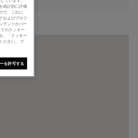
使用しています。
を統計的に評価
ので、これに
グおよびプロフ
ンテンツがパー
べてのクッキー
お、「クッキー
ください。 で
ーを許可する