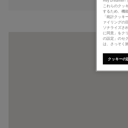
Hey Dre
これらのクッ
するため、機
「統計クッキ
ァイリングの
ソナライズされ
に同意」をク
の設定」のセ
は、さっそく
クッキーの