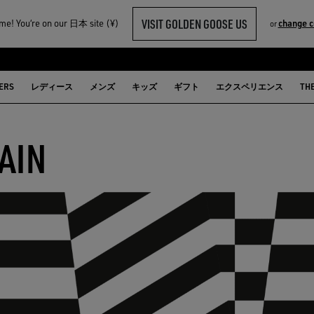
VISIT GOLDEN GOOSE US
e! You‘re on our 日本 site (¥)
change c
or
ERS
レディース
メンズ
キッズ
ギフト
エクスペリエンス
TH
AIN