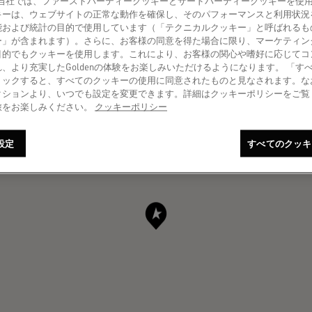
amer! 当社では、ファーストパーティークッキーとサードパーティークッキーを
キーは、ウェブサイトの正常な動作を確保し、そのパフォーマンスと利用状況
能および統計の目的で使用しています（「テクニカルクッキー」と呼ばれるも
ー」が含まれます）。さらに、お客様の同意を得た場合に限り、マーケティン
目的でもクッキーを使用します。これにより、お客様の関心や嗜好に応じてコ
、より充実したGoldenの体験をお楽しみいただけるようになります。 「す
リックすると、すべてのクッキーの使用に同意されたものと見なされます。な
クションより、いつでも設定を変更できます。詳細はクッキーポリシーをご覧
旅をお楽しみください。
クッキーポリシー
設定
すべてのクッキ