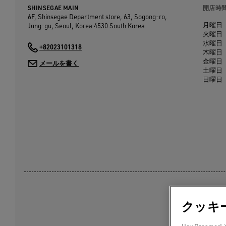
SHINSEGAE MAIN
開店時
6F, Shinsegae Department store, 63, Sogong-ro,
月曜日
Jung-gu, Seoul, Korea
4530
South Korea
火曜日
水曜日
+82023101318
木曜日
金曜日
メールを書く
土曜日
日曜日
クッキ