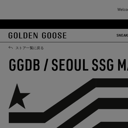
Welcom
メ
フ
イ
ッ
SNEAK
ン
タ
コ
ー
ストア一覧に戻る
ン
コ
GGDB / SEOUL SSG M
テ
ン
ン
テ
ツ
ン
に
ツ
移
に
行
移
す
行
る
す
る