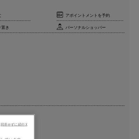
文
アポイントメントを予約
り置き
パーソナルショッパー
同意せずに続行 X