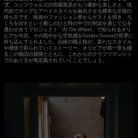
ブ
。コッツウォルズの田園風景がもつ素朴な美しさと、現
代的でポップなアートスタイルを融合させる稀有な才能の
持ち主です。映画やファッション界からゲストを招き、ろ
くろを回すという癒しのひと時の中での対話を通じて心を
通わせ合うプロジェクト
「At The Wheel」
で知られるオリ
ビアが今回、その穏やかな空気感をGolden Gooseの世界に
持ち込んでくれました。伝統の職人技が、新たなスタイル
や感情で彩られていくストーリー。オリビアが第一章を綴
るこの物語の展開とともに、これからのクラフツマンシッ
プのあり方が再定義されていくことでしょう。