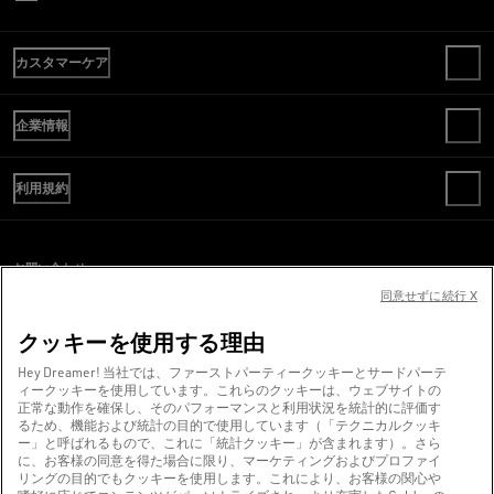
カスタマーケア
お問い合わせ
企業情報
よくある質問
ご注文内容の確認
WE ARE GOLDEN
送料
利用規約
倫理規定
返品
サステナビリティ
販売条件
お支払い
Cキャリア
ご利用規約
サイズガイド
お問い合わせ
プレスオフィス
プライバシーポリシー
同意せずに続行 X
スクリーンリーダーのご利用に際し、問題が発生していますか？
COOKIES
クッキーの設定
お問い合わせ
クッキーを使用する理由
WHISTLEBLOWING
Hey Dreamer! 当社では、ファーストパーティークッキーとサードパーテ
ィークッキーを使用しています。これらのクッキーは、ウェブサイトの
アクセシビリティに関する声明
正常な動作を確保し、そのパフォーマンスと利用状況を統計的に評価す
ヴェネツィアより、❤ を込めて。
るため、機能および統計の目的で使用しています（「テクニカルクッキ
ー」と呼ばれるもので、これに「統計クッキー」が含まれます）。さら
Golden Goose SpA（単独株主）©2026 - All Rights Reserved.
詳細情報
に、お客様の同意を得た場合に限り、マーケティングおよびプロファイ
リングの目的でもクッキーを使用します。これにより、お客様の関心や