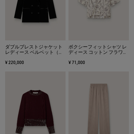
ダブルブレストジャケット
ボクシーフィットシャツ レ
レディース ベルベット（ブ
ディース コットン フラワー
ラック） サテンラペル
プリント（ホワイト＆ブラ
¥ 220,000
¥ 71,000
ック）