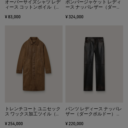
オーバーサイズシャツ レデ
ボンバージャケット レディ
ィース コットンボイル（コ
ース ナッパレザー（ダーク
ーラルピンク） プリーツデ
ボルドー） フラワーエンブ
¥ 83,000
¥ 324,000
ィテール
ロイダリー
トレンチコート ユニセック
パンツ レディース ナッパレ
ス ワックス加工ツイル（ブ
ザー（ダークボルドー） ヴ
ラウン） レザーディテール
ィンテージ加工
¥ 254,000
¥ 220,000