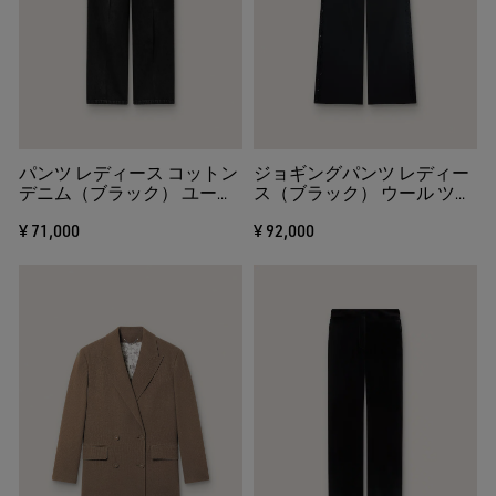
パンツ レディース コットン
ジョギングパンツ レディー
デニム（ブラック） ユーズ
ス（ブラック） ウール ツイ
ド加工
ル スパンコールエンブロイ
¥ 71,000
¥ 92,000
ダリー