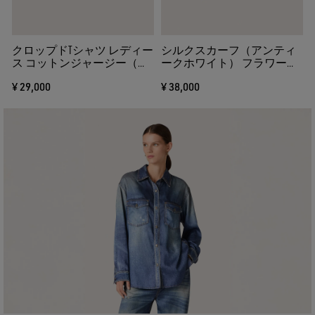
る
クロップドTシャツ レディー
シルクスカーフ（アンティ
ス コットンジャージー（ラ
ークホワイト） フラワーモ
イトブルー） グラフィック
チーフ（ブラック）
¥ 29,000
¥ 38,000
プリント