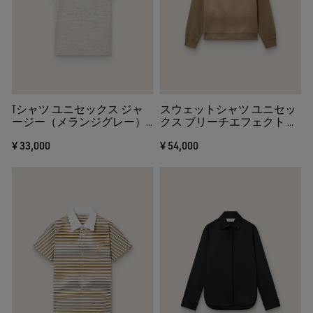
Tシャツ ユニセックス ジャ
スウェットシャツ ユニセッ
ージー（メランジグレー）
クス ブリーチエフェクト コ
フラッグプリント
ットン（ミリタリーグリー
¥ 33,000
¥ 54,000
ン） ロゴエンブロイダリー