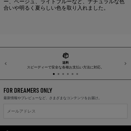
ー、ベージュ、ライトブルーなど、ナチュラルな色
合いや明るく夏らしい色を取り入れました。
送料
前へ
スピーディーで安全な各種お支払い方法に対応。
FOR DREAMERS ONLY
最新情報やプレビューなど、さまざまなコンテンツをお届け。
メールアドレス
Golden Goose Services