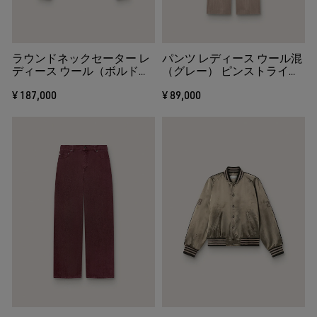
ラウンドネックセーター レ
パンツ レディース ウール混
ディース ウール（ボルド
（グレー） ピンストライプ
ー） ラインストーンエンブ
ストレッチウエスト
¥ 187,000
¥ 89,000
ロイダリー