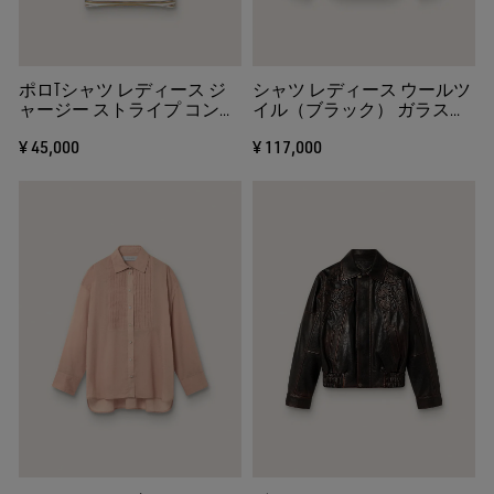
ポロTシャツ レディース ジ
シャツ レディース ウールツ
ャージー ストライプ コント
イル（ブラック） ガラスビ
ラストカラー
ーズ フラワーエンブロイダ
¥ 45,000
¥ 117,000
リー