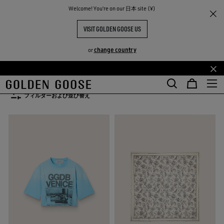
Welcome! You‘re on our 日本 site (¥)
レディース
レディース 春夏コレクション
2026年春夏ウィメンズコレク
VISIT GOLDEN GOOSE US
ション
change country
or
TY
52点の商品
メ
フ
イ
ッ
フィルターおよび並び替え
ン
タ
コ
ー
ン
コ
テ
ン
ン
テ
ツ
ン
に
ツ
移
に
行
移
す
行
る
す