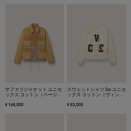
サファリジャケット ユニセ
スウェットシャツ Star ユニセ
ックス コットン（ベージュ
ックス コットン（ヴィンテ
＆ミリタリーグリーン） マ
ージホワイト） VCE パッチエ
¥ 168,000
¥ 83,000
キシポケット
ンブロイダリー