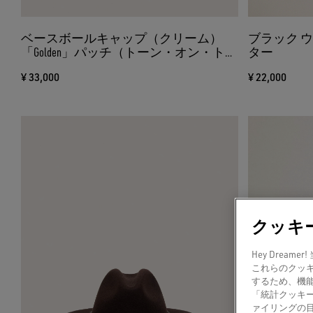
ベースボールキャップ（クリーム）
ブラック 
「Golden」パッチ（トーン・オン・トー
ター
ン）＆スターピン（グリーン）
¥ 33,000
¥ 22,000
クッキ
Hey Dre
これらのクッ
するため、機
「統計クッキ
ァイリングの