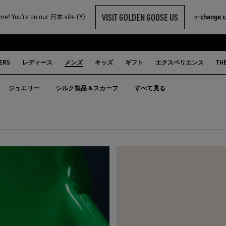
VISIT GOLDEN GOOSE US
e! You‘re on our 日本 site (¥)
change c
or
ERS
レディース
メンズ
キッズ
ギフト
エクスペリエンス
TH
ジュエリー
シルク製品＆スカーフ
すべて見る
ス
ジュエリー
シルク製品＆スカーフ