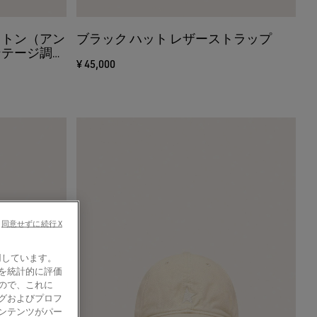
ットン（アン
ブラック ハット レザーストラップ
ンテージ調レ
¥ 45,000
同意せずに続行 X
使用しています。
を統計的に評価
ので、これに
グおよびプロフ
ンテンツがパー