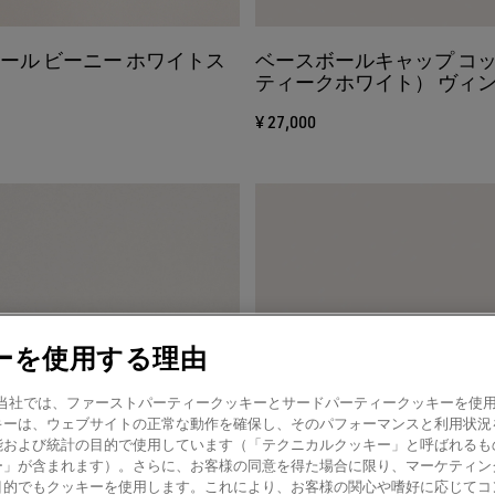
ウール ビーニー ホワイトス
ベースボールキャップ コ
ティークホワイト） ヴィ
タリング
¥ 27,000
ーを使用する理由
amer! 当社では、ファーストパーティークッキーとサードパーティークッキーを
キーは、ウェブサイトの正常な動作を確保し、そのパフォーマンスと利用状況
能および統計の目的で使用しています（「テクニカルクッキー」と呼ばれるも
ー」が含まれます）。さらに、お客様の同意を得た場合に限り、マーケティン
目的でもクッキーを使用します。これにより、お客様の関心や嗜好に応じてコ