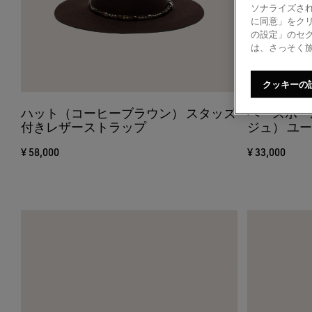
ソナライズされ
に同意」をク
の設定」のセ
は、さっそく
クッキーの
ハット（コーヒーブラウン） スタッズ
ベースボー
付きレザーストラップ
ジュ） ユ
¥ 58,000
¥ 33,000