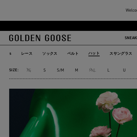
メンズ
アクセサリー
ハット
Welcom
ハット
メ
フ
イ
ッ
SNEAK
16点の商品
ン
タ
コ
ー
ハット
Skins
レース
ソックス
ベルト
スサングラス
ン
コ
Skins
レース
ソックス
ベルト
スサングラ
ハット
テ
ン
SIZE:
XS
S
S/M
M
M/L
L
U
ン
テ
ツ
ン
に
ツ
移
に
行
移
す
行
る
す
る