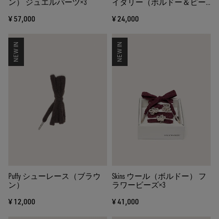
ン） ジュエルパーツ×3
イダリー（ボルドー＆ピー
チピンク） パッチ＆ダブル
¥ 57,000
¥ 24,000
チャーム
NEW IN
NEW IN
Puffy シューレース（ブラウ
Skins ウール（ボルドー） フ
ン）
ラワービーズ×3
¥ 12,000
¥ 41,000