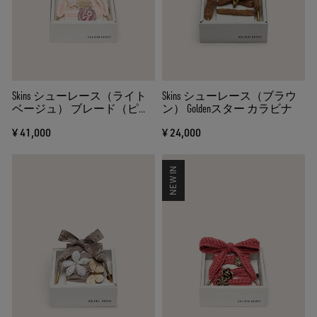
Skins シューレース（ライト
Skins シューレース（ブラウ
ベージュ） ブレード（ピン
ン） Goldenスター カラビナ
ク）・ピン・デコレーショ
¥ 41,000
¥ 24,000
ン
NEW IN