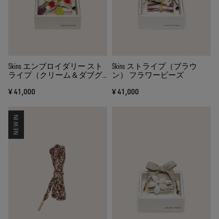
Skins エンブロイダリー スト
Skins ストライプ（ブラウ
ライプ（クリーム＆ダブグ
ン） フラワービーズ
レー） フルーツ ビーズチャ
¥ 41,000
¥ 41,000
ーム×3
NEW IN