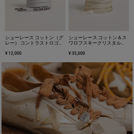
る
シューレース コットン（グ
シューレース コットン＆ス
レー） コントラストロゴ
ワロフスキークリスタル
（ブラック）
（シルバー） ロゴ（ゴール
¥ 12,000
¥ 35,000
ド）