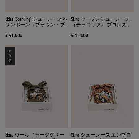
Skins "Sparkling" シューレース ヘ
Skins ウーブンシューレース
リンボーン（ブラウン・ブ
（テラコッタ） ブロンズジ
ラック・シルバー） ダブル
ュエル×3
¥ 41,000
¥ 41,000
チャーム
NEW IN
Skins ウール（セージグリー
Skins シューレース エンブロ