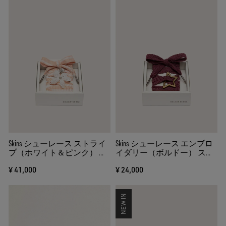
Skins シューレース ストライ
Skins シューレース エンブロ
プ（ホワイト＆ピンク） ビ
イダリー（ボルドー） スタ
ーズチャーム＆クリスタル
ーカラビナ
¥ 41,000
¥ 24,000
チャーム
NEW IN