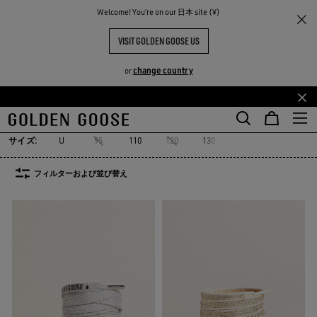
Welcome! You‘re on our 日本 site (¥)
レディース
アクセサリー
レース
レース
VISIT GOLDEN GOOSE US
89点の商品
change country
or
TY
レース
バッグアクセサリー
ソックス
ジュエリー
ハット
シ
メ
フ
レース
バッグアクセサリー
ソックス
ジュエリー
ハット
シ
イ
ッ
ン
タ
サイズ:
U
95
110
120
130
コ
ー
ン
コ
フィルターおよび並び替え
テ
ン
ン
テ
ツ
ン
に
ツ
移
に
行
移
す
行
る
す