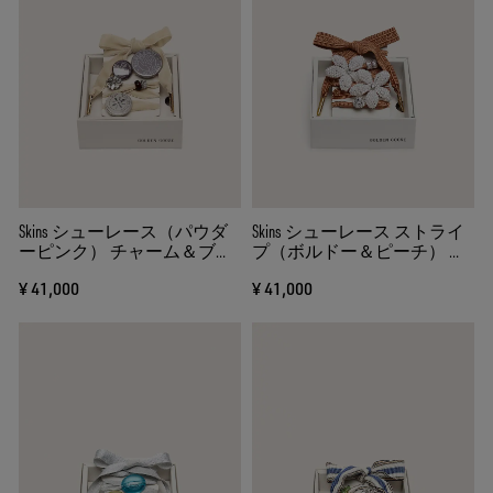
Skins シューレース（パウダ
Skins シューレース ストライ
ーピンク） チャーム＆ブロ
プ（ボルドー＆ピーチ） ビ
ーチ
ーズチャーム＆クリスタル
¥ 41,000
¥ 41,000
チャーム