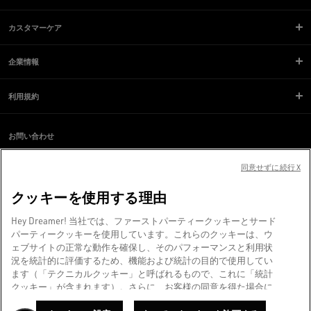
カスタマーケア
企業情報
利用規約
お問い合わせ
スクリーンリーダーのご利用に際し、問題が発生していますか？
同意せずに続行 X
お問い合わせ
クッキーを使用する理由
ヴェネツィアより、❤ を込めて。
Hey Dreamer! 当社では、ファーストパーティークッキーとサード
Golden Goose SpA（単独株主）©2026 - All Rights Reserved.
詳細情報
パーティークッキーを使用しています。これらのクッキーは、ウ
ェブサイトの正常な動作を確保し、そのパフォーマンスと利用状
況を統計的に評価するため、機能および統計の目的で使用してい
ます（「テクニカルクッキー」と呼ばれるもので、これに「統計
クッキー」が含まれます）。さらに、お客様の同意を得た場合に
限り、マーケティングおよびプロファイリングの目的でもクッキ