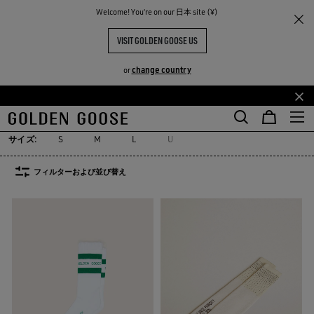
Welcome! You‘re on our 日本 site (¥)
レディース
アクセサリー
ソックス
ソックス
VISIT GOLDEN GOOSE US
31点の商品
change country
or
TY
ソックス
ジュエリー
ハット
シルク製品＆スカーフ
ベルト
メ
フ
リー
ソックス
ジュエリー
ハット
シルク製品＆スカーフ
ベルト
イ
ッ
ン
タ
サイズ:
S
M
L
U
コ
ー
ン
コ
フィルターおよび並び替え
テ
ン
ン
テ
ツ
ン
に
ツ
移
に
行
移
す
行
る
す