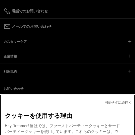
電話でのお問い合わせ
メールでのお問い合わせ
カスタマーケア
企業情報
利用規約
お問い合わせ
スクリーンリーダーのご利用に際し、問題が発生していますか？
お問い合わせ
同意せずに続行 X
クッキーを使用する理由
ヴェネツィアより、❤ を込めて。
Hey Dreamer! 当社では、ファーストパーティークッキーとサード
Golden Goose SpA（単独株主）©2026 - All Rights Reserved.
詳細情報
パーティークッキーを使用しています。これらのクッキーは、ウ