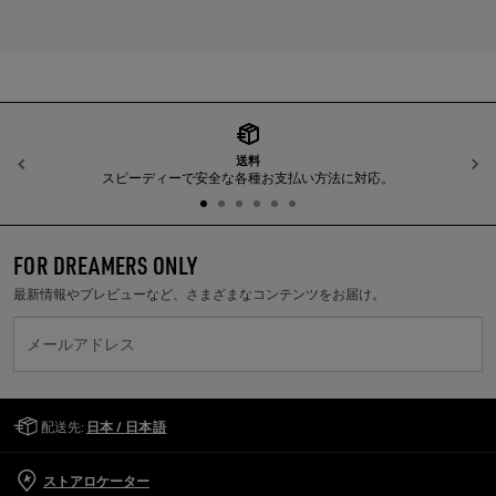
送料
前へ
スピーディーで安全な各種お支払い方法に対応。
FOR DREAMERS ONLY
最新情報やプレビューなど、さまざまなコンテンツをお届け。
メールアドレス
Golden Goose Services
配送先:
日本 / 日本語
ストアロケーター