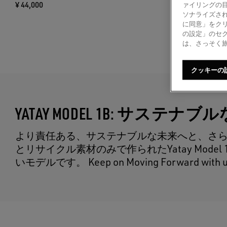
¥ 44,000
¥ 44,000
ァイリングの
ソナライズされ
に同意」をク
の設定」のセ
は、さっそく
クッキーの
YATAY MODEL 1B: サス
より責任ある、サステナブルな未来へと、さら
とリサイクル素材のみで作られたYatay Mod
いモデルです。 Keep on Moving Forward with u