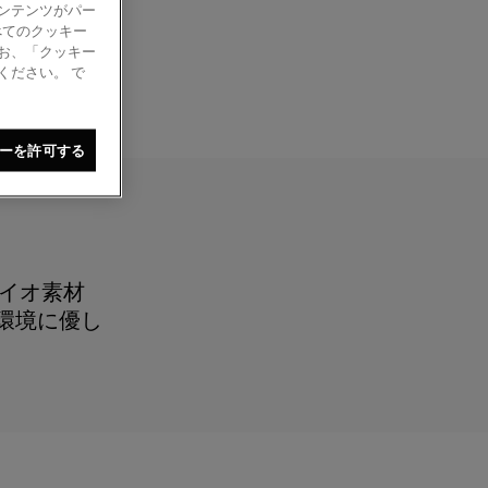
ンテンツがパー
べてのクッキー
お、「クッキー
ください。 で
ーを許可する
イオ素材
た環境に優し