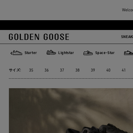
メンズ
スニーカー
サステナブル
Welcom
サステナブル
メ
フ
イ
ッ
SNEAK
4点の商品
ン
タ
コ
ー
cy
Starter
Lightstar
Space-Star
ン
コ
Starter
Lightstar
Space-Star
サ
テ
ン
サイズ:
35
36
37
38
39
40
41
ン
テ
ツ
ン
に
ツ
移
に
行
移
す
行
る
す
る