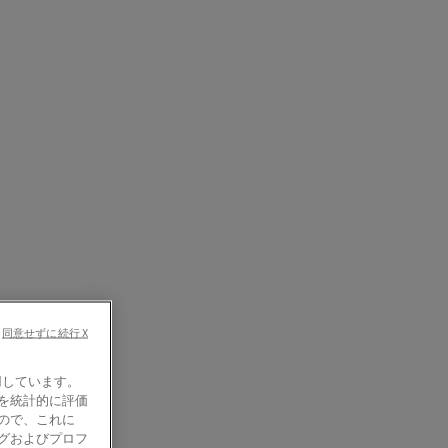
同意せずに続行 X
使用しています。
を統計的に評価
ので、これに
グおよびプロフ