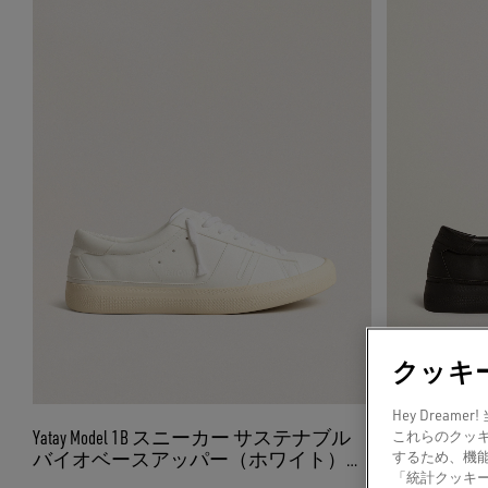
クッキ
Hey Dre
Yatay Model 1B スニーカー サステナブル
Yatay Mo
これらのクッ
バイオベースアッパー（ホワイト）
バイオベー
するため、機
「統計クッキ
Y（ホワイト）