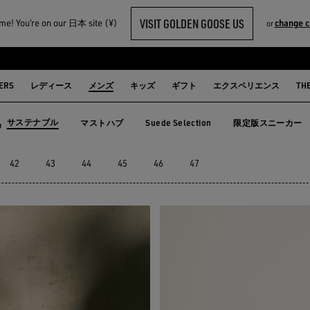
VISIT GOLDEN GOOSE US
e! You‘re on our 日本 site (¥)
change c
or
ERS
レディース
メンズ
キッズ
ギフト
エクスペリエンス
TH
サステナブル
マストハブ
Suede Selection
限定版スニーカー
マストハブ
Suede Selection
限定版スニー
ステナブル
42
43
44
45
46
47