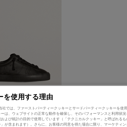
ーを使用する理由
amer! 当社では、ファーストパーティークッキーとサードパーティークッキーを
del 1B スニーカー サステナブル
キーは、ウェブサイトの正常な動作を確保し、そのパフォーマンスと利用状況
スアッパー Y（ブラック）
能および統計の目的で使用しています（「テクニカルクッキー」と呼ばれるも
ー」が含まれます）。さらに、お客様の同意を得た場合に限り、マーケティン