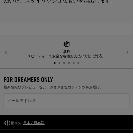
効いた、スタイリッシュな装いを演出します。
送料
前へ
スピーディーで安全な各種お支払い方法に対応。
FOR DREAMERS ONLY
最新情報やプレビューなど、さまざまなコンテンツをお届け。
メールアドレス
Golden Goose Services
配送先:
日本 / 日本語