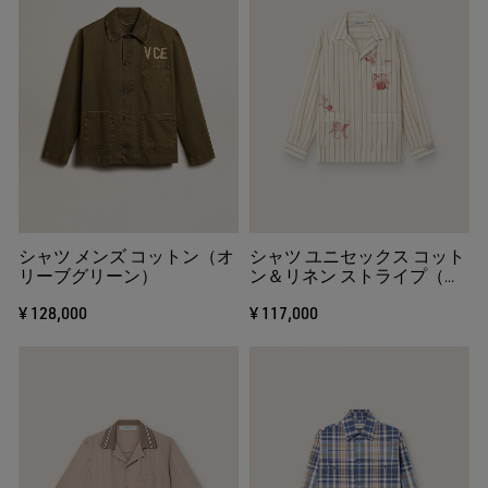
シャツ メンズ コットン（オ
シャツ ユニセックス コット
リーブグリーン）
ン＆リネン ストライプ（エ
クリュ＆サンドベージュ）
¥ 128,000
¥ 117,000
エンブロイダリー