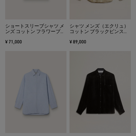
る
ショートスリーブシャツ メ
シャツ メンズ（エクリュ）
ンズ コットン フラワープリ
コットン ブラックピンスト
ント（ホワイト＆ブラッ
ライプ
¥ 71,000
¥ 89,000
ク）