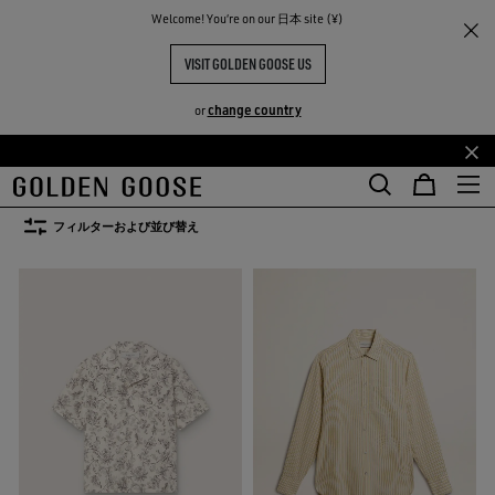
Welcome! You‘re on our 日本 site (¥)
メンズ
アパレル
シャツ
シャツ
VISIT GOLDEN GOOSE US
17点の商品
change country
or
TY
メ
フ
シャツ
ブレザー
ニットウェア
コート/ジャケット
Leather Sele
イ
ッ
ツ
シャツ
ブレザー
ニットウェア
コート/ジャケット
Leather Se
ン
タ
フィルターおよび並び替え
コ
ー
ン
コ
テ
ン
ン
テ
ツ
ン
に
ツ
移
に
行
移
す
行
る
す