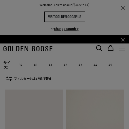
Welcome! You‘re on our 日本 site (¥)
メンズ
スニーカー
Lightstar
LIGHTSTAR メンズ
VISIT GOLDEN GOOSE US
9点の商品
change country
or
TY
メ
フ
マストハブ
Suede Selecti
イ
ッ
Lightstar
Space-Star
サステナブル
マストハブ
Suede Selec
Space-Star
サステナブル
Lightstar
ン
タ
サイ
コ
ー
39
40
41
42
43
44
45
46
ズ:
ン
コ
テ
ン
フィルターおよび並び替え
ン
テ
ツ
ン
に
ツ
移
に
行
移
す
行
る
す