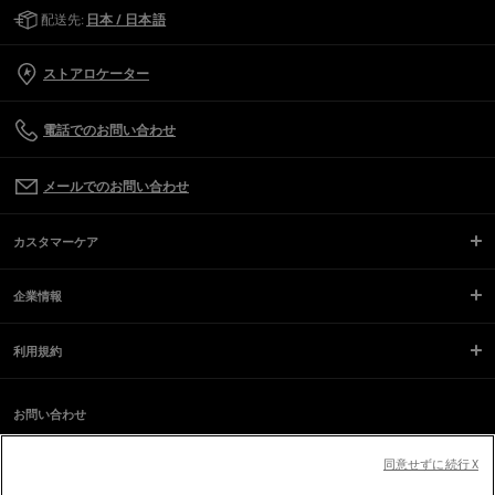
Golden Goose Services
配送先:
日本 / 日本語
ストアロケーター
電話でのお問い合わせ
メールでのお問い合わせ
カスタマーケア
企業情報
利用規約
お問い合わせ
スクリーンリーダーのご利用に際し、問題が発生していますか？
お問い合わせ
同意せずに続行 X