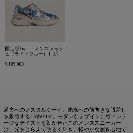
限定版 Lightstar メンズ メッシ
ュ（ライトブルー） TPUスタ
ー（ホワイト）＆バイオベ
¥ 105,000
ースパネル（シルバー）
過去へのノスタルジーと、未来への前向きな眼差し
を象徴するLightstar。モダンなデザインにヴィンテ
ージなテイストを効かせたこのメンズスニーカー
は、光をとらえて明るく輝き、軽やかな履き心地で