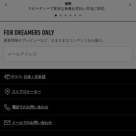
送料
前へ
スピーディーで安全な各種お支払い方法に対応。
FOR DREAMERS ONLY
最新情報やプレビューなど、さまざまなコンテンツをお届け。
メールアドレス
Golden Goose Services
配送先:
日本 / 日本語
ストアロケーター
電話でのお問い合わせ
メールでのお問い合わせ