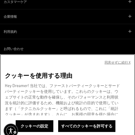
カスタマーケア
企業情報
利用規約
お問い合わせ
スクリーンリーダーのご利用に際し、問題が発生していますか？
お問い合わせ
同意せずに続行 X
クッキーを使用する理由
ヴェネツィアより、❤ を込めて。
Hey Dreamer! 当社では、ファーストパーティークッキーとサード
Golden Goose SpA（単独株主）©2026 - All Rights Reserved.
詳細情報
パーティークッキーを使用しています。これらのクッキーは、ウ
ェブサイトの正常な動作を確保し、そのパフォーマンスと利用状
況を統計的に評価するため、機能および統計の目的で使用してい
ます（「テクニカルクッキー」と呼ばれるもので、これに「統計
クッキー」が含まれます）。さらに、お客様の同意を得た場合に
限り、マーケティングおよびプロファイリングの目的でもクッキ
ーを使用します。これにより、お客様の関心や嗜好に応じてコン
クッキーの設定
すべてのクッキーを許可する
にする
テンツがパーソナライズされ、より充実したGoldenの体験をお楽
一番上に戻る