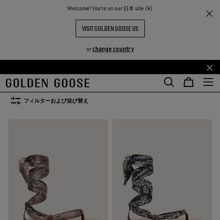
Welcome! You‘re on our 日本 site (¥)
レディース
シューズ
サンダル
レディースサンダル
VISIT GOLDEN GOOSE US
8点の商品
change country
or
TY
メ
フ
ブーツ
ローファー＆バレエシューズ
サンダル
すべて見る
イ
ッ
ブーツ
ローファー＆バレエシューズ
サンダル
ン
タ
フィルターおよび並び替え
コ
ー
ン
コ
テ
ン
ン
テ
ツ
ン
に
ツ
移
に
行
移
す
行
る
す